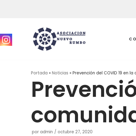
Saltar
al
contenido
C
Portada
»
Noticias
»
Prevención del COVID 19 en la
Prevenció
comunid
por
admin
octubre 27, 2020