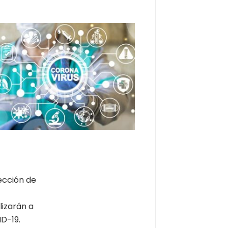
PROTOCOLO DE ACOSO LABORAL
PROGRAMA DE PREVENCIÓN
NTERVENCIÓN INTEGRAL EN EMPRESAS
MUJERES Y ADICCIONES
MENORES Y PROBLEMAS DE CONDUCTA
tección de
lizarán a
D-19.