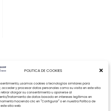
PROTOCOLO DE ACOSO LABORAL
PROGRAMA DE PREVENCIÓN
NTERVENCIÓN INTEGRAL EN EMPRESAS
MUJERES Y ADICCIONES
MENORES Y PROBLEMAS DE CONDUCTA
POLITICA DE COOKIES
sentimiento, usamos cookies o tecnologías similares para
 acceder y procesar datos personales como su visita en este sitio
retirar otorgar su consentimiento u oponerse al
nto/tratamiento de datos basado en intereses legítimos en
momento haciendo clic en "Configurar" o en nuestra Política de
este sitio web.