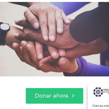
I
Con su con