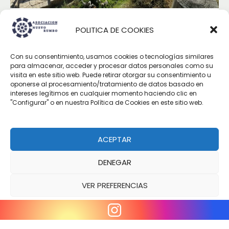
POLITICA DE COOKIES
EXCURSIÓN A NIJAR
La pasada navidad visitamos el Casco
Con su consentimiento, usamos cookies o tecnologías similares
para almacenar, acceder y procesar datos personales como su
Histórico de Níjar, su barrio de la Alfarería,
visita en este sitio web. Puede retirar otorgar su consentimiento u
el museo del Agua y finalmente subimos
oponerse al procesamiento/tratamiento de datos basado en
intereses legítimos en cualquier momento haciendo clic en
a la Atalaya, uno de los torreones de
"Configurar" o en nuestra Política de Cookies en este sitio web.
vigilancia de los tantos que existen en
nuestra costa aún conservados.
ACEPTAR
DENEGAR
VER PREFERENCIAS
Asociación Nuevo Rumbo
- Todos los derechos
Politica de cookies
Aviso Legal
reservados 2025®